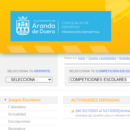
Estas en:
Inicio
>
Cursos y actividades
>
Activida
SELECCIONA TU
DEPORTE:
SELECCIONA TU
COMPETICIÓN ESCO
Juegos Escolares
ACTIVIDADES DIRIGIDAS
Calendario
[del 5/17/2003 al 5/17/2003] Anima
Actualidad
ARANDA DE DUERO (SALA VIRGEN VI
Inscripciones
Normativa