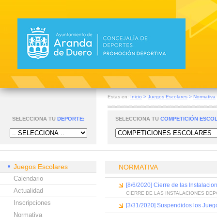
Estas en:
Inicio
>
Juegos Escolares
>
Normativa
SELECCIONA TU
DEPORTE:
SELECCIONA TU
COMPETICIÓN ESCO
Juegos Escolares
NORMATIVA
Calendario
[8/6/2020] Cierre de las Instalaci
Actualidad
CIERRE DE LAS INSTALACIONES DEP
Inscripciones
[3/31/2020] Suspendidos los Jueg
Normativa