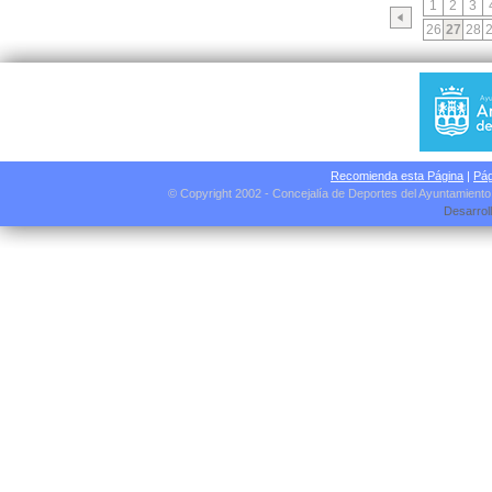
1
2
3
26
27
28
Recomienda esta Página
|
Pág
© Copyright 2002 - Concejalía de Deportes del Ayuntamient
Desarrol