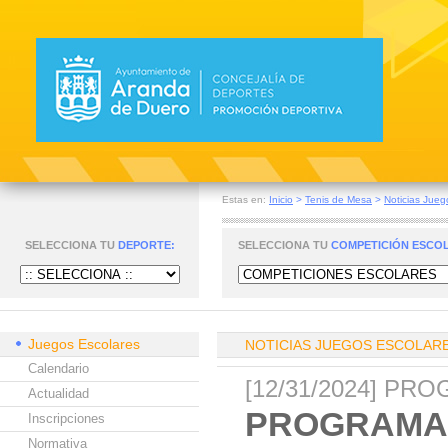
Estas en:
Inicio
>
Tenis de Mesa
>
Noticias Jueg
SELECCIONA TU
DEPORTE:
SELECCIONA TU
COMPETICIÓN ESCO
Juegos Escolares
NOTICIAS JUEGOS ESCOLAR
Calendario
[12/31/2024] P
Actualidad
PROGRAMA 
Inscripciones
Normativa