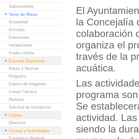
Subvenciones
El Ayuntamien
Tenis de Mesa
la Concejalía 
Actualidad
Artículos
colaboración 
Entrevistas
organiza el p
Instalaciones
Vuelta ciclista
través de la p
Escuela Deportiva
acuática.
Bases y Normas
Programa
Las actividad
Galería de Imágenes
programa son 
Cuerpo Técnico
Alumnos
Se establecer
Solicitud de Inscripción
actividad. Las
Clubes
Directorio
siendo la dura
Cursos y Actividades
Enseñanza Reglada