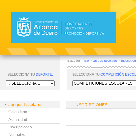
Estas en:
Inicio
>
Juegos Escolares
>
Inscripcio
SELECCIONA TU
DEPORTE:
SELECCIONA TU
COMPETICIÓN ESCO
Juegos Escolares
INSCRIPCIONES
Calendario
Actualidad
Inscripciones
Normativa