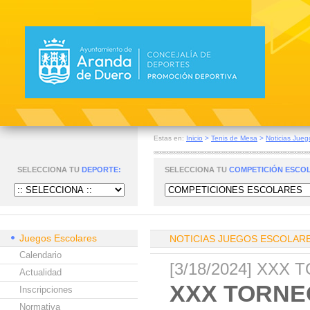
Estas en:
Inicio
>
Tenis de Mesa
>
Noticias Jueg
SELECCIONA TU
DEPORTE:
SELECCIONA TU
COMPETICIÓN ESCO
Juegos Escolares
NOTICIAS JUEGOS ESCOLAR
Calendario
[3/18/2024] XX
Actualidad
XXX TORNE
Inscripciones
Normativa