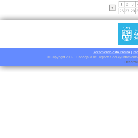
1
2
3
26
27
28
Recomienda esta Página
|
Pág
© Copyright 2002 - Concejalía de Deportes del Ayuntamient
Desarrol