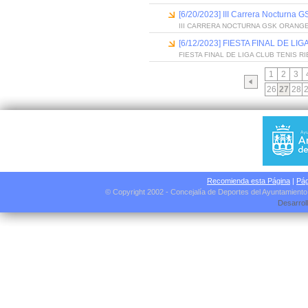
[6/20/2023] III Carrera Nocturna 
III CARRERA NOCTURNA GSK ORANGE
[6/12/2023] FIESTA FINAL DE L
FIESTA FINAL DE LIGA CLUB TENIS R
1
2
3
26
27
28
Recomienda esta Página
|
Pág
© Copyright 2002 - Concejalía de Deportes del Ayuntamient
Desarrol