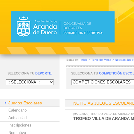
Estas en:
Inicio
>
Tenis de Mesa
>
Noticias Jueg
SELECCIONA TU
DEPORTE:
SELECCIONA TU
COMPETICIÓN ESCO
Juegos Escolares
NOTICIAS JUEGOS ESCOLAR
Calendario
[9/20/2023] TROFEO VILLA DE ARANDA
Actualidad
TROFEO VILLA DE ARANDA
Inscripciones
Normativa