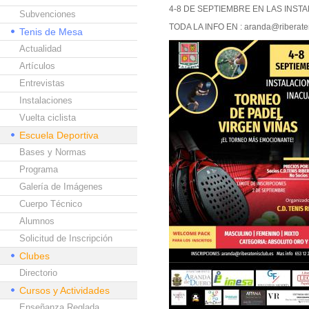
4-8 DE SEPTIEMBRE EN LAS INST
Subvenciones
TODA LA INFO EN : aranda@riberateni
Tenis de Mesa
Actualidad
Artículos
Entrevistas
Instalaciones
Vuelta ciclista
Escuela Deportiva
Bases y Normas
Programa
Galería de Imágenes
Cuerpo Técnico
Alumnos
Solicitud de Inscripción
Clubes
Directorio
Cursos y Actividades
Enseñanza Reglada