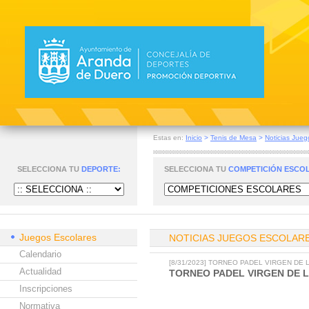
Estas en:
Inicio
>
Tenis de Mesa
>
Noticias Jueg
SELECCIONA TU
DEPORTE:
SELECCIONA TU
COMPETICIÓN ESCO
Juegos Escolares
NOTICIAS JUEGOS ESCOLAR
Calendario
[8/31/2023] TORNEO PADEL VIRGEN DE 
Actualidad
TORNEO PADEL VIRGEN DE L
Inscripciones
Normativa