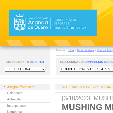
Estas en:
Inicio
>
Tenis de Mesa
>
Noticias Jueg
SELECCIONA TU
DEPORTE:
SELECCIONA TU
COMPETICIÓN ESCO
Juegos Escolares
NOTICIAS JUEGOS ESCOLAR
Calendario
[3/10/2023] MU
Actualidad
MUSHING M
Inscripciones
Normativa