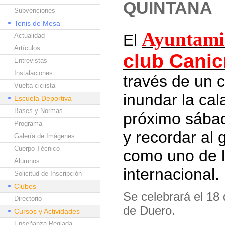
QUINTANA
Subvenciones
Tenis de Mesa
Ayuntami
El
Actualidad
Artículos
club Canic
Entrevistas
Instalaciones
través de un 
Vuelta ciclista
inundar la ca
Escuela Deportiva
Bases y Normas
próximo sábad
Programa
y recordar al
Galería de Imágenes
Cuerpo Técnico
como uno de l
Alumnos
internacional.
Solicitud de Inscripción
Clubes
Se celebrará el 18
Directorio
de Duero.
Cursos y Actividades
Enseñanza Reglada