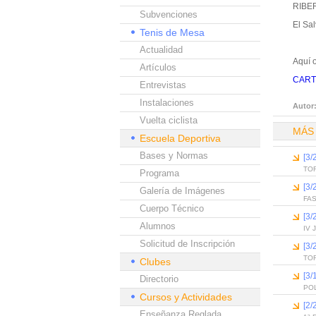
RIBE
Subvenciones
El Sa
Tenis de Mesa
Actualidad
Aquí o
Artículos
CART
Entrevistas
Instalaciones
Autor
Vuelta ciclista
MÁS
Escuela Deportiva
Bases y Normas
[3
TO
Programa
[3
Galería de Imágenes
FAS
Cuerpo Técnico
[3
Alumnos
IV
Solicitud de Inscripción
[3
TO
Clubes
[3
Directorio
PO
Cursos y Actividades
[2
Enseñanza Reglada