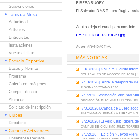
RIBERA RUGBY
Subvenciones
El Salvador B VS Ribera Rugby , sáb
Tenis de Mesa
Actualidad
Aquí os dejo el cartel para más info
Artículos
CARTEL RIBERA RUGBY.jpg
Entrevistas
Instalaciones
Autor:
ARANDACTIVA
Vuelta ciclista
MÁS NOTICIAS
Escuela Deportiva
Bases y Normas
[10/1/2026] X Vuelta Ciclista Inter
DEL 20 AL 23 DE AGOSTO DE 2026 | 
Programa
[9/10/2026] ¡Abre la temporada de
Galería de Imágenes
PISCINAS VERANO 2026
Cuerpo Técnico
[9/1/2026] Promoción Piscinas Mu
Alumnos
PROMOCIÓN PISCINAS MUNICIPALES 
Solicitud de Inscripción
[7/31/2026] Aranda de Duero acog
BALONMANO: ESPAÑA VS FRANCIA J
Clubes
[7/20/2026] El Velo Club Ribera d
Directorio
CAMPUS DE CICLISMO JULIO TORRES
Cursos y Actividades
[7/1/2026] II Edición Nuevos Pre
Enseñanza Reglada