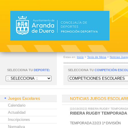
Estas en:
Inicio
>
Tenis de Mesa
>
Noticias Jueg
SELECCIONA TU
DEPORTE:
SELECCIONA TU
COMPETICIÓN ESCO
Juegos Escolares
NOTICIAS JUEGOS ESCOLAR
Calendario
[10/19/2022] RIBERA RUGBY TEMPORADA 
Actualidad
RIBERA RUGBY TEMPORADA 22
Inscripciones
TEMPORADA 22/23 1ª DIVISIÓN
Normativa