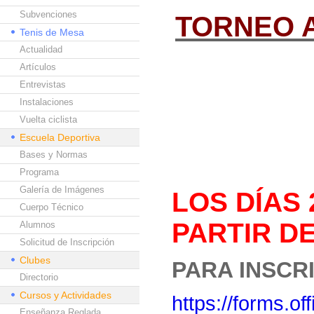
Subvenciones
TORNEO 
Tenis de Mesa
Actualidad
paEL TORNEO 
Artículos
MARZO DE 20
Entrevistas
Instalaciones
ULTIMO DIA P
Vuelta ciclista
DE 2023 a las 
Escuela Deportiva
Bases y Normas
El Torneo se c
Programa
Galería de Imágenes
LOS DÍAS 
Cuerpo Técnico
PARTIR DE
Alumnos
Solicitud de Inscripción
Clubes
PARA INSCR
Directorio
Cursos y Actividades
https://forms.
Enseñanza Reglada