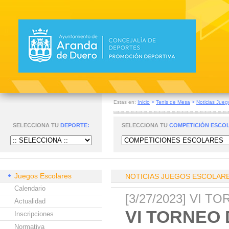
Estas en:
Inicio
>
Tenis de Mesa
>
Noticias Jueg
SELECCIONA TU
DEPORTE:
SELECCIONA TU
COMPETICIÓN ESCO
Juegos Escolares
NOTICIAS JUEGOS ESCOLAR
Calendario
[3/27/2023] VI 
Actualidad
VI TORNEO
Inscripciones
Normativa