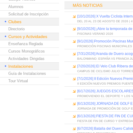
MÁS NOTICIAS
Alumnos
Solicitud de Inscripción
[10/1/2026] X Vuelta Ciclista Inter
Clubes
DEL 20 AL 23 DE AGOSTO DE 2026 | 
Directorio
[9/10/2026] ¡Abre la temporada de
PISCINAS VERANO 2026
Cursos y Actividades
[9/1/2026] Promoción Piscinas Mu
Enseñanza Reglada
PROMOCIÓN PISCINAS MUNICIPALES 
Cursos Monográficos
[7/31/2026] Aranda de Duero acog
Actividades Dirigidas
BALONMANO: ESPAÑA VS FRANCIA J
Instalaciones
[7/20/2026] El Velo Club Ribera d
CAMPUS DE CICLISMO JULIO TORRES
Guía de Instalaciones
[7/1/2026] II Edición Nuevos Pre
Tour Virtual
II EDICIÓN NUEVOS PREMIOS PUEN
[6/17/2026] JUEGOS ESCOLARES
PROMOVIENDO EL DEPORTE Y LOS 
[6/13/2026] JORNADA DE GOLF
JORNADA DE PROMOCIÓN DE GOLF 
[6/13/2026] FIESTA DE FIN D
FIESTA DE FIN DE CURSO Y ENTREG
[6/7/2026] Batalla del Duero Calis