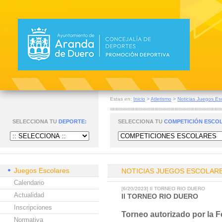
Estas en:
Inicio
>
Atletismo
>
Noticias Juegos Es
SELECCIONA TU
DEPORTE:
SELECCIONA TU
COMPETICIÓN ESCO
Juegos Escolares
NOTICIAS JUEGOS ESCOLAR
Calendario
[6/20/2023] II TORNEO RIO DUERO
Actualidad
II TORNEO RIO DUERO
Inscripciones
Torneo autorizado por la F
Normativa