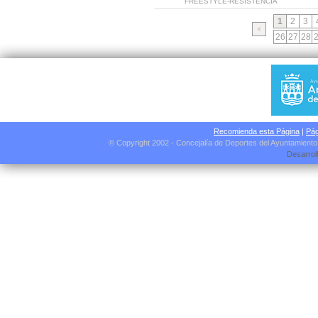
FREESTYLE-RESISTENCIA
1
2
3
26
27
28
Recomienda esta Página
|
Pág
© Copyright 2002 - Concejalía de Deportes del Ayuntamient
Desarrol