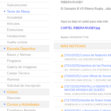
RIBERA RUGBY
Subvenciones
El Salvador B VS Ribera Rugby , sáb
Tenis de Mesa
Actualidad
Aquí os dejo el cartel para más info
Artículos
CARTEL RIBERA RUGBY.jpg
Entrevistas
Instalaciones
Autor:
ARANDACTIVA
Vuelta ciclista
MÁS NOTICIAS
Escuela Deportiva
Bases y Normas
[7/31/2025] Cursos de Natación Inf
ABIERTAS LAS INSCRIPCIONES
Programa
[7/31/2025] Apertura de las Pisci
Galería de Imágenes
¡EL VERANO LLEGA A LAS PISCINAS 
Cuerpo Técnico
[7/28/2025] Curso Oficial de Soco
Alumnos
CON DIPLOMA OFICIAL Y SEGURO IN
Solicitud de Inscripción
[7/27/2025] PANTALLA GIGANT
MAYOR ARANDA DE DUERO
Clubes
FINAL EUROCOPA ESPAÑA-INGLATER
Directorio
[7/17/2025] Aranda de Duero rind
Cursos y Actividades
HOMENAJE A LA NUEVA CAMPEONA D
Enseñanza Reglada
[6/30/2025] La Asociación Cultura