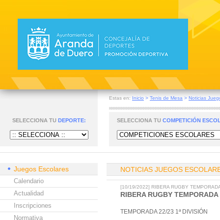
Estas en:
Inicio
>
Tenis de Mesa
>
Noticias Jueg
SELECCIONA TU
DEPORTE:
SELECCIONA TU
COMPETICIÓN ESCO
Juegos Escolares
NOTICIAS JUEGOS ESCOLAR
Calendario
[10/19/2022] RIBERA RUGBY TEMPORADA 
Actualidad
RIBERA RUGBY TEMPORADA 22
Inscripciones
TEMPORADA 22/23 1ª DIVISIÓN
Normativa