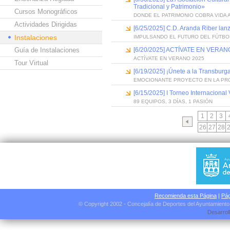
Tradicional y Patrimonio»
Cursos Monográficos
DONDE EL PATRIMONIO COBRA VIDA 
Actividades Dirigidas
[6/25/2025] C.D. Aranda Riber lan
Instalaciones
IMPULSANDO EL FUTURO DEL FÚTBO
Guía de Instalaciones
[6/20/2025] ACTÍVATE EN VERANO
ACTÍVATE EN VERANO 2025
Tour Virtual
[6/19/2025] ¡Únete a la Transburga
EMOCIONANTE PROYECTO EN LA PR
[6/15/2025] I Torneo Internacional
89 EQUIPOS, 3 DÍAS, 1 PASIÓN
1
2
3
26
27
28
Recomienda esta Página
|
Pág
© Copyright 2002 - Concejalía de Deportes del Ayuntamient
Desarrol