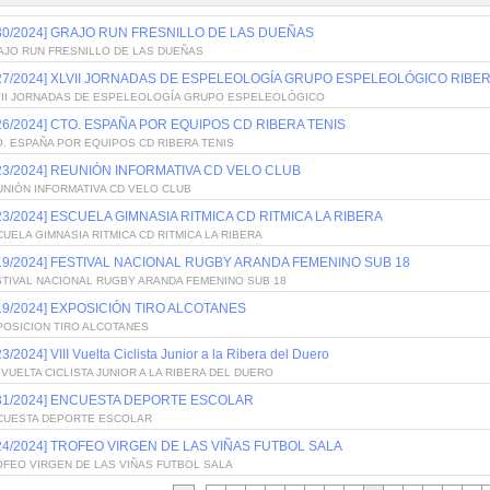
/30/2024] GRAJO RUN FRESNILLO DE LAS DUEÑAS
AJO RUN FRESNILLO DE LAS DUEÑAS
/27/2024] XLVII JORNADAS DE ESPELEOLOGÍA GRUPO ESPELEOLÓGICO RIBE
VII JORNADAS DE ESPELEOLOGÍA GRUPO ESPELEOLÓGICO
/26/2024] CTO. ESPAÑA POR EQUIPOS CD RIBERA TENIS
. ESPAÑA POR EQUIPOS CD RIBERA TENIS
/23/2024] REUNIÓN INFORMATIVA CD VELO CLUB
UNIÓN INFORMATIVA CD VELO CLUB
/23/2024] ESCUELA GIMNASIA RITMICA CD RITMICA LA RIBERA
UELA GIMNASIA RITMICA CD RITMICA LA RIBERA
/19/2024] FESTIVAL NACIONAL RUGBY ARANDA FEMENINO SUB 18
STIVAL NACIONAL RUGBY ARANDA FEMENINO SUB 18
/19/2024] EXPOSICIÓN TIRO ALCOTANES
POSICION TIRO ALCOTANES
23/2024] VIII Vuelta Ciclista Junior a la Ribera del Duero
I VUELTA CICLISTA JUNIOR A LA RIBERA DEL DUERO
/31/2024] ENCUESTA DEPORTE ESCOLAR
CUESTA DEPORTE ESCOLAR
/24/2024] TROFEO VIRGEN DE LAS VIÑAS FUTBOL SALA
OFEO VIRGEN DE LAS VIÑAS FUTBOL SALA