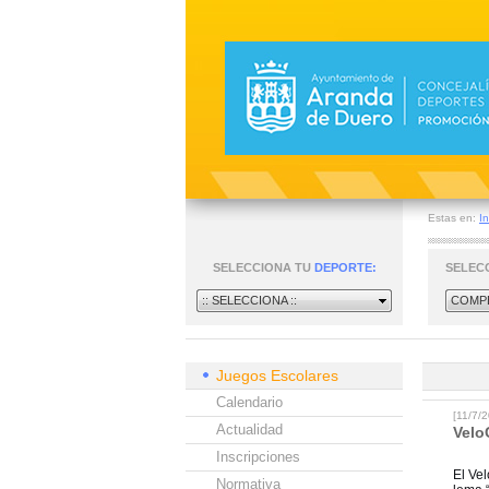
Estas en:
In
SELECCIONA TU
DEPORTE:
SELEC
:: SELECCIONA ::
COMPE
Juegos Escolares
Calendario
[11/7
Actualidad
Velo
Inscripciones
El Ve
Normativa