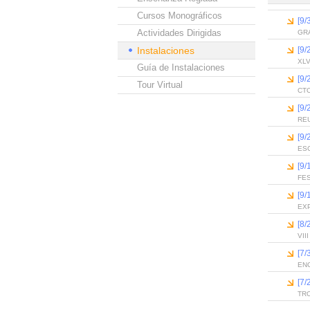
Cursos Monográficos
[9
Actividades Dirigidas
GR
Instalaciones
[9
XL
Guía de Instalaciones
[9
Tour Virtual
CTO
[9
RE
[9
ESC
[9
FE
[9
EX
[8/
VII
[7
EN
[7
TR