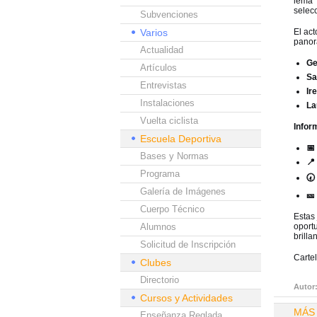
lema “
selec
Subvenciones
Varios
El act
panora
Actualidad
Ge
Artículos
Sa
Entrevistas
Ir
Instalaciones
La
Vuelta ciclista
Infor
Escuela Deportiva
📅
Bases y Normas
📍
Programa
🕢
Galería de Imágenes
🎫
Cuerpo Técnico
Estas 
Alumnos
oport
brilla
Solicitud de Inscripción
Carte
Clubes
Directorio
Autor
Cursos y Actividades
MÁS
Enseñanza Reglada