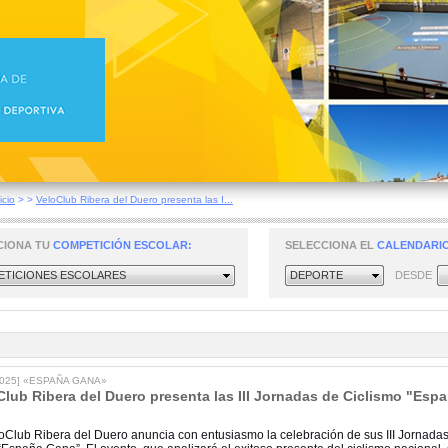
icio
>
>
VeloClub Ribera del Duero presenta las I...
CIONA TU
COMPETICIÓN ESCOLAR:
SELECCIONA EL
CALENDARIO
TICIONES ESCOLARES
DEPORTE
DESDE
/2025] «ESPAÑA GANA»
Club Ribera del Duero presenta las III Jornadas de Ciclismo "Esp
loClub Ribera del Duero anuncia con entusiasmo la celebración de sus III Jornadas