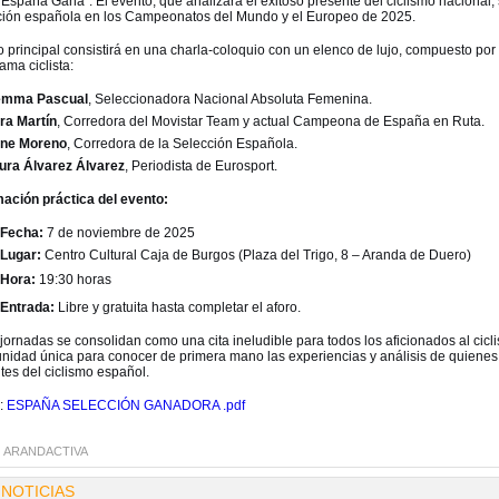
España Gana”. El evento, que analizará el exitoso presente del ciclismo nacional, s
ción española en los Campeonatos del Mundo y el Europeo de 2025.
o principal consistirá en una charla-coloquio con un elenco de lujo, compuesto por
ma ciclista:
mma Pascual
, Seleccionadora Nacional Absoluta Femenina.
ra Martín
, Corredora del Movistar Team y actual Campeona de España en Ruta.
ene Moreno
, Corredora de la Selección Española.
ura Álvarez Álvarez
, Periodista de Eurosport.
mación práctica del evento:
 Fecha:
7 de noviembre de 2025
 Lugar:
Centro Cultural Caja de Burgos (Plaza del Trigo, 8 – Aranda de Duero)
 Hora:
19:30 horas
 Entrada:
Libre y gratuita hasta completar el aforo.
jornadas se consolidan como una cita ineludible para todos los aficionados al cic
unidad única para conocer de primera mano las experiencias y análisis de quienes
ntes del ciclismo español.
l:
ESPAÑA SELECCIÓN GANADORA .pdf
:
ARANDACTIVA
 NOTICIAS