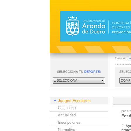
Estas en:
In
SELECCIONA TU
DEPORTE:
SELEC
:: SELECCIONA ::
COMPE
Juegos Escolares
Calendario
[5/31
Actualidad
Fest
Inscripciones
El
Ay
Normativa
profe