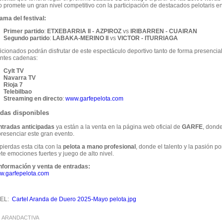
 promete un gran nivel competitivo con la participación de destacados pelotaris en 
ama del festival:
Primer partido
:
ETXEBARRIA II - AZPIROZ
vs
IRIBARREN - CUAIRAN
Segundo partido
:
LABAKA-MERINO II
vs
VICTOR - ITURRIAGA
icionados podrán disfrutar de este espectáculo deportivo tanto de forma presencial
entes cadenas:
Cylt TV
Navarra TV
Rioja 7
Telebilbao
Streaming en directo
:
www.garfepelota.com
das disponibles
ntradas anticipadas
ya están a la venta en la página web oficial de
GARFE
, dond
presenciar este gran evento.
pierdas esta cita con la
pelota a mano profesional
, donde el talento y la pasión po
e emociones fuertes y juego de alto nivel.
nformación y venta de entradas:
w.garfepelota.com
EL:
Cartel Aranda de Duero 2025-Mayo pelota.jpg
:
ARANDACTIVA