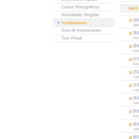
Cursos Monográficos
MÁS
Actividades Dirigidas
[10
Instalaciones
DEL
Guía de Instalaciones
[9/
Tour Virtual
PI
[9/
PR
[7/
BA
[7/
CAM
[7/
II
[6
PR
[6
FIE
[6
JO
[6