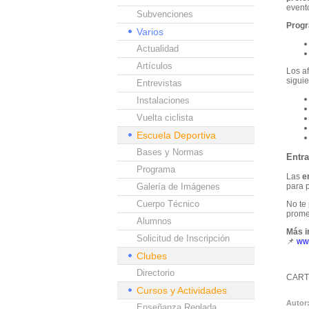
evento
Subvenciones
Progr
Varios
Actualidad
Artículos
Los af
sigui
Entrevistas
Instalaciones
Vuelta ciclista
Escuela Deportiva
Bases y Normas
Entra
Programa
Las
e
Galería de Imágenes
para 
Cuerpo Técnico
No te 
promet
Alumnos
Más i
Solicitud de Inscripción
📌
ww
Clubes
Directorio
CART
Cursos y Actividades
Autor
Enseñanza Reglada