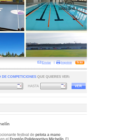
no flash
installed
Enviar
|
Imprimir
 DE COMPETICIONES
QUE QUIERES VER:
HASTA
helín
cionante festival de
pelota a mano
en el
Frontón Polideportivo Michelín
. El