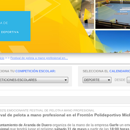
icio
>
>
Festival de pelota a mano profesional en...
CIONA TU
COMPETICIÓN ESCOLAR:
SELECCIONA EL
CALENDARIO
TICIONES ESCOLARES
DEPORTE
DESDE
/2025] EMOCIONANTE FESTIVAL DE PELOTA A MANO PROFESIONAL
ival de pelota a mano profesional en el Frontón Polideportivo Mic
untamiento de Aranda de Duero
organiza de la mano de la empresa
Garfe
un emo
sional
que tendrá lugar el próximo
sábado 31 de mayo
a partir de las
18:00 horas