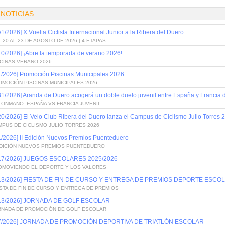
 NOTICIAS
/1/2026] X Vuelta Ciclista Internacional Junior a la Ribera del Duero
 20 AL 23 DE AGOSTO DE 2026 | 4 ETAPAS
10/2026] ¡Abre la temporada de verano 2026!
SCINAS VERANO 2026
1/2026] Promoción Piscinas Municipales 2026
OMOCIÓN PISCINAS MUNICIPALES 2026
31/2026] Aranda de Duero acogerá un doble duelo juvenil entre España y Francia
LONMANO: ESPAÑA VS FRANCIA JUVENIL
20/2026] El Velo Club Ribera del Duero lanza el Campus de Ciclismo Julio Torres 
PUS DE CICLISMO JULIO TORRES 2026
1/2026] II Edición Nuevos Premios Puenteduero
 EDICIÓN NUEVOS PREMIOS PUENTEDUERO
/17/2026] JUEGOS ESCOLARES 2025/2026
OMOVIENDO EL DEPORTE Y LOS VALORES
/13/2026] FIESTA DE FIN DE CURSO Y ENTREGA DE PREMIOS DEPORTE ESCOL
STA DE FIN DE CURSO Y ENTREGA DE PREMIOS
/13/2026] JORNADA DE GOLF ESCOLAR
RNADA DE PROMOCIÓN DE GOLF ESCOLAR
/7/2026] JORNADA DE PROMOCIÓN DEPORTIVA DE TRIATLÓN ESCOLAR