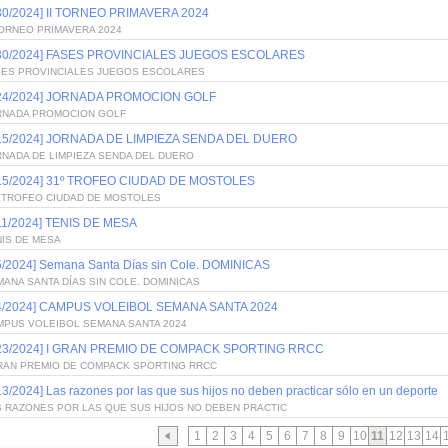
/30/2024] II TORNEO PRIMAVERA 2024
TORNEO PRIMAVERA 2024
/30/2024] FASES PROVINCIALES JUEGOS ESCOLARES
SES PROVINCIALES JUEGOS ESCOLARES
/24/2024] JORNADA PROMOCION GOLF
RNADA PROMOCION GOLF
/15/2024] JORNADA DE LIMPIEZA SENDA DEL DUERO
RNADA DE LIMPIEZA SENDA DEL DUERO
/15/2024] 31º TROFEO CIUDAD DE MOSTOLES
º TROFEO CIUDAD DE MOSTOLES
/11/2024] TENIS DE MESA
NIS DE MESA
5/2024] Semana Santa Días sin Cole. DOMINICAS
ANA SANTA DÍAS SIN COLE. DOMINICAS
/4/2024] CAMPUS VOLEIBOL SEMANA SANTA 2024
MPUS VOLEIBOL SEMANA SANTA 2024
/23/2024] I GRAN PREMIO DE COMPACK SPORTING RRCC
GRAN PREMIO DE COMPACK SPORTING RRCC
13/2024] Las razones por las que sus hijos no deben practicar sólo en un deporte
S RAZONES POR LAS QUE SUS HIJOS NO DEBEN PRACTIC
1
2
3
4
5
6
7
8
9
10
11
12
13
14