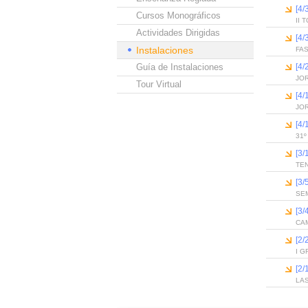
[4
Cursos Monográficos
II 
Actividades Dirigidas
[4
Instalaciones
FA
Guía de Instalaciones
[4
JO
Tour Virtual
[4
JO
[4
31
[3
TE
[3/
SEM
[3
CA
[2
I 
[2/
LA