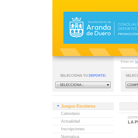
Estas en:
In
SELECCIONA TU
DEPORTE:
SELEC
:: SELECCIONA ::
COMPE
Juegos Escolares
Calendario
[10/2
Actualidad
LA 
Inscripciones
Normativa