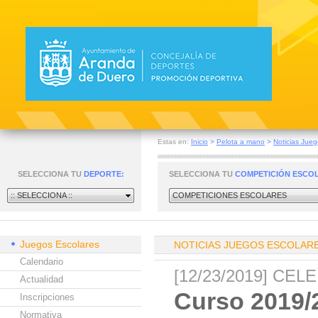
Estas en:
Inicio
>
Pelota a mano
>
Noticias Jueg
SELECCIONA TU
DEPORTE:
SELECCIONA TU
COMPETICIÓN ESCO
:: SELECCIONA ::
COMPETICIONES ESCOLARES
Juegos Escolares
NOTICIAS JUEGOS ESCOLAR
Calendario
[12/23/2019] CE
Actualidad
Curso 2019/
Inscripciones
Normativa