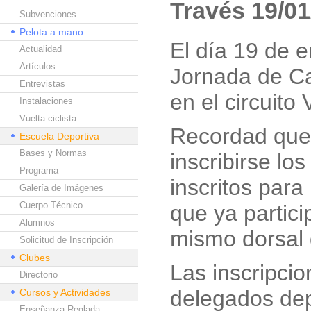
Través 19/01
Subvenciones
Pelota a mano
El día 19 de e
Actualidad
Artículos
Jornada de C
Entrevistas
en el circuito
Instalaciones
Vuelta ciclista
Recordad que 
Escuela Deportiva
Bases y Normas
inscribirse lo
Programa
inscritos para
Galería de Imágenes
Cuerpo Técnico
que ya partici
Alumnos
mismo dorsal q
Solicitud de Inscripción
Clubes
Las inscripcio
Directorio
delegados dep
Cursos y Actividades
Enseñanza Reglada