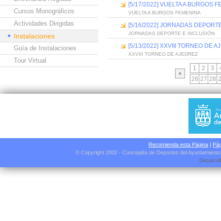
[5/17/2022] VUELTA A BURGOS 
Cursos Monográficos
VUELTA A BURGOS FEMENINA
Actividades Dirigidas
[5/16/2022] JORNADAS DEPORT
JORNADAS DEPORTE E INCLUSIÓN
Instalaciones
[5/13/2022] XXVIII TORNEO DE 
Guía de Instalaciones
XXVIII TORNEO DE AJEDREZ
Tour Virtual
1
2
3
26
27
28
Recomienda esta Página
|
Pág
© Copyright 2002 - Concejalía de Deportes del Ayuntamient
Desarrol