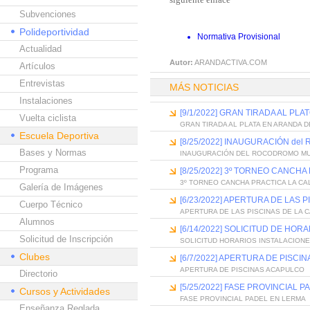
Subvenciones
Polideportividad
Normativa Provisional
Actualidad
Autor:
ARANDACTIVA.COM
Artículos
Entrevistas
MÁS NOTICIAS
Instalaciones
[9/1/2022] GRAN TIRADA AL PL
Vuelta ciclista
GRAN TIRADA AL PLATA EN ARANDA D
Escuela Deportiva
[8/25/2022] INAUGURACIÓN de
Bases y Normas
INAUGURACIÓN DEL ROCODROMO MUN
Programa
[8/25/2022] 3º TORNEO CANCHA
3º TORNEO CANCHA PRACTICA LA CA
Galería de Imágenes
[6/23/2022] APERTURA DE LAS 
Cuerpo Técnico
APERTURA DE LAS PISCINAS DE LA 
Alumnos
[6/14/2022] SOLICITUD DE HOR
Solicitud de Inscripción
SOLICITUD HORARIOS INSTALACION
Clubes
[6/7/2022] APERTURA DE PISC
APERTURA DE PISCINAS ACAPULCO
Directorio
[5/25/2022] FASE PROVINCIAL 
Cursos y Actividades
FASE PROVINCIAL PADEL EN LERMA
Enseñanza Reglada