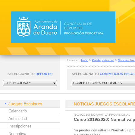
Estas en:
Inicio
>
Polideportividad
>
Noticias Ju
SELECCIONA TU
DEPORTE:
SELECCIONA TU
COMPETICIÓN ESCO
:: SELECCIONA ::
COMPETICIONES ESCOLARES
Juegos Escolares
NOTICIAS JUEGOS ESCOLAR
Calendario
[10/4/2019] NORMATIVA PROVISIONAL
Actualidad
Curso 2019/2020: Normativa pr
Inscripciones
Ya puedes consultar la Normativa prov
Normativa
siguiente enlace