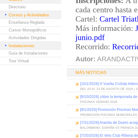
Inscripciones:
A tr
Directorio
cada centro hasta 
Cursos y Actividades
Cartel:
Cartel Tria
Enseñanza Reglada
Más información:
Cursos Monográficos
junio.pdf
Actividades Dirigidas
Recorrido:
Recorri
Instalaciones
Guía de Instalaciones
Autor:
ARANDACTI
Tour Virtual
MÁS NOTICIAS
[10/1/2026] X Vuelta Ciclista Inter
DEL 20 AL 23 DE AGOSTO DE 2026 | 
[9/10/2026] ¡Abre la temporada de
PISCINAS VERANO 2026
[9/1/2026] Promoción Piscinas Mu
PROMOCIÓN PISCINAS MUNICIPALES 
[7/31/2026] Aranda de Duero acog
BALONMANO: ESPAÑA VS FRANCIA J
[7/20/2026] El Velo Club Ribera d