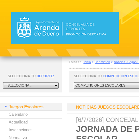
Estas en:
Inicio
>
Badminton
>
Noticias Juegos 
SELECCIONA TU
DEPORTE:
SELECCIONA TU
COMPETICIÓN ESCO
:: SELECCIONA ::
COMPETICIONES ESCOLARES
Juegos Escolares
NOTICIAS JUEGOS ESCOLAR
Calendario
[6/7/2026] CONCEJA
Actualidad
JORNADA DE 
Inscripciones
ESCOLAR
Normativa