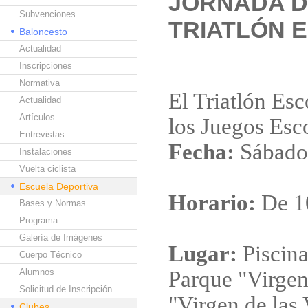
JORNADA D
Subvenciones
TRIATLÓN 
Baloncesto
Actualidad
Inscripciones
Normativa
El Triatlón Esc
Actualidad
Artículos
los Juegos Esc
Entrevistas
Fecha:
Sábado,
Instalaciones
Vuelta ciclista
Escuela Deportiva
Horario:
De 10
Bases y Normas
Programa
Galería de Imágenes
Lugar:
Piscina
Cuerpo Técnico
Alumnos
Parque "Virge
Solicitud de Inscripción
"Virgen de las 
Clubes