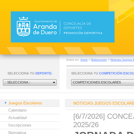
Estas en:
Inicio
>
Baloncesto
>
Noticias Juegos 
SELECCIONA TU
DEPORTE:
SELECCIONA TU
COMPETICIÓN ESCO
:: SELECCIONA ::
COMPETICIONES ESCOLARES
Juegos Escolares
NOTICIAS JUEGOS ESCOLAR
Calendario
[6/7/2026] CON
Actualidad
2025/26
Inscripciones
Normativa