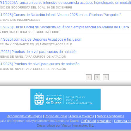
/31/2025] Arranca un curso intensivo de socorrista acuático homologado en modal
SO DE SOCORRISTA DEL 20 AL 30 DE DICIEMBRE
31/2025] Cursos de Natación Infantil Verano 2025 en las Piscinas "Acapulco"
ERTAS LAS INSCRIPCIONES
28/2025] Curso Oficial de Socorrista Acuático Semipresencial en Aranda de Duero
 DIPLOMA OFICIAL Y SEGURO INCLUIDO
14/2025] Jornada de Deportes Acuáticos e Inclusión
SFRUTA Y COMPARTE EN UN AMBIENTE ACCESIBLE
1/2025] Pruebas de nivel para cursos de natación
UEBAS DE NIVEL PARA CURSOS DE NATACIÓN
31/2025] Pruebas de nivel para cursos de natación
UEBAS DE NIVEL PARA CURSOS DE NATACIÓN
1
Recomienda esta Página
|
Página de Inicio
|
Añadir a favoritos
|
Noticias sindicadas
jalía de Deportes del Ayuntamiento de Aranda de Duero
|
Política de privacidad
|
Contacta co
Desarrollado por
Viavox Interactive
, S.L
.