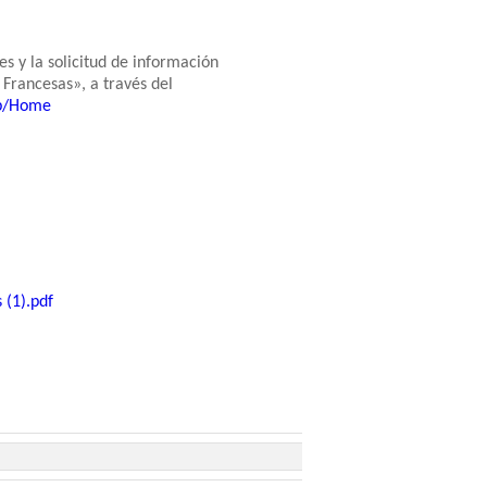
s y la solicitud de información
 Francesas», a través del
eb/Home
​
 (1).pdf