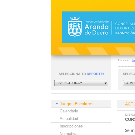
Estas en:
In
SELECCIONA TU
DEPORTE:
SELEC
:: SELECCIONA ::
COMPE
Juegos Escolares
ACT
Calendario
[2/17
Actualidad
CUR
Inscripciones
Se in
Normativa