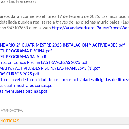
nas «Las Francesas».
ursos darán comienzo el lunes 17 de febrero de 2025. Las inscripcione
etallada pueden realizarse a través de las piscinas municipales «Las
fono 947102658 o en la web
https://arandadeduero.i2a.es/CronosW
NDARIO 2º CUATRIMESTRE 2025 INSTALACIÓN Y ACTIVIDADES.pdf
EL PROGRAMA PISCINA.pdf
EL PROGRAMA SALA.pdf
ripción Cursos Piscina LAS fRANCESAS 2025.pdf
ATIVA ACTIVIDADES PISCINA LAS FRANCESAS (1).pdf
FAS CURSOS 2025.pdf
iptor nivel de intensidad de los cursos actividades dirigidas de fitness
as cuatrimestrales cursos.pdf
as mensuales piscinas.pdf
:
ARANDACTIVA
 NOTICIAS