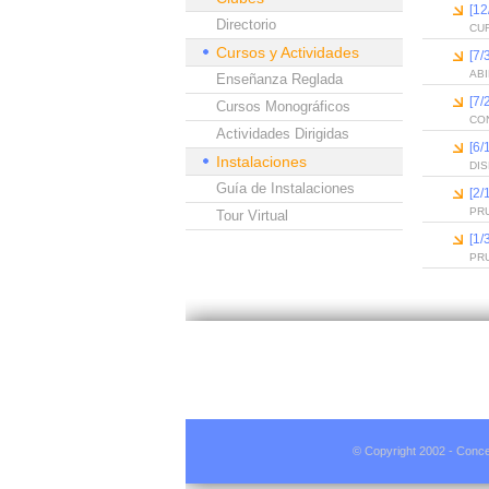
[12
Directorio
CUR
Cursos y Actividades
[7/
ABI
Enseñanza Reglada
[7/
Cursos Monográficos
CON
Actividades Dirigidas
[6/
Instalaciones
DI
Guía de Instalaciones
[2/
PR
Tour Virtual
[1/
PR
© Copyright 2002 - Conce