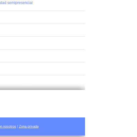
idad semipresencial
n nosotros
|
Zona privada