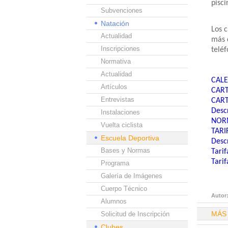
pisci
Subvenciones
Natación
Los c
Actualidad
más d
Inscripciones
telé
Normativa
Actualidad
CALE
Artículos
CART
Entrevistas
CART
Desc
Instalaciones
NORM
Vuelta ciclista
TARI
Escuela Deportiva
Descr
Bases y Normas
Tarif
Tarif
Programa
Galería de Imágenes
Cuerpo Técnico
Autor
Alumnos
MÁS
Solicitud de Inscripción
Clubes