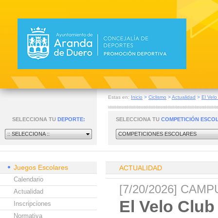
Estas en:
Inicio
>
Ciclismo
>
Actualidad
>
El Velo
SELECCIONA TU
DEPORTE:
SELECCIONA TU
COMPETICIÓN ESCO
:: SELECCIONA ::
COMPETICIONES ESCOLARES
Juegos Escolares
ACTUALIDAD
Calendario
[7/20/2026] CAM
Actualidad
El Velo Club
Inscripciones
Normativa