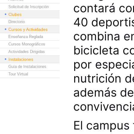
contará con
Solicitud de Inscripción
Clubes
40 deporti
Directorio
Cursos y Actividades
combina en
Enseñanza Reglada
Cursos Monográficos
bicicleta 
Actividades Dirigidas
Instalaciones
por especi
Guía de Instalaciones
nutrición d
Tour Virtual
además de 
convivenci
El campus 