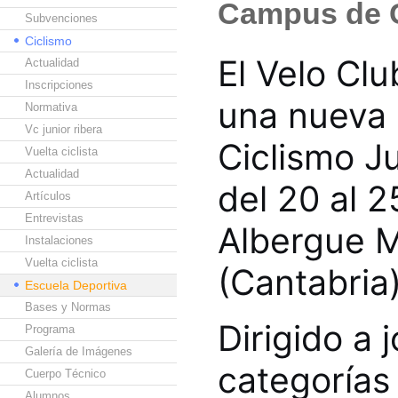
Campus de C
Subvenciones
Ciclismo
El Velo Cl
Actualidad
Inscripciones
una nueva 
Normativa
Vc junior ribera
Ciclismo Ju
Vuelta ciclista
Actualidad
del 20 al 2
Artículos
Entrevistas
Albergue 
Instalaciones
Vuelta ciclista
(Cantabria)
Escuela Deportiva
Bases y Normas
Dirigido a 
Programa
Galería de Imágenes
categorías 
Cuerpo Técnico
Alumnos