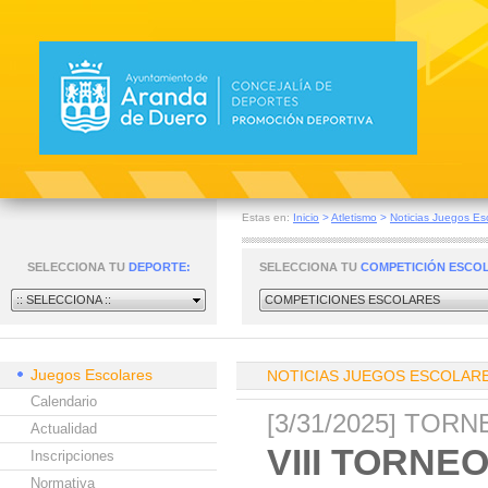
Estas en:
Inicio
>
Atletismo
>
Noticias Juegos Es
SELECCIONA TU
DEPORTE:
SELECCIONA TU
COMPETICIÓN ESCO
:: SELECCIONA ::
COMPETICIONES ESCOLARES
Juegos Escolares
NOTICIAS JUEGOS ESCOLAR
Calendario
[3/31/2025] TOR
Actualidad
VIII TORN
Inscripciones
Normativa