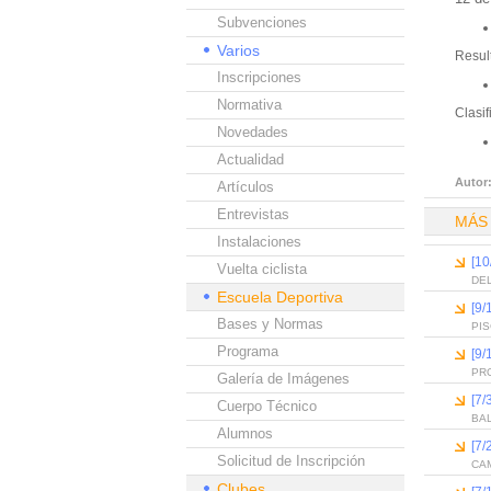
Subvenciones
Varios
Resul
Inscripciones
Normativa
Clasi
Novedades
Actualidad
Autor
Artículos
Entrevistas
MÁS
Instalaciones
[10
Vuelta ciclista
DEL
Escuela Deportiva
[9/
Bases y Normas
PI
Programa
[9/
PR
Galería de Imágenes
[7/
Cuerpo Técnico
BA
Alumnos
[7/
Solicitud de Inscripción
CAM
Clubes