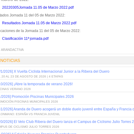
20220305Jornada 11.05 de Marzo 2022.pdf
tados Jornada 11 del 05 de Marzo 2022:
Resultados Jornada 11.05 de Marzo 2022.pdf
ficaciones de la Jornada 11 del 05 de Marzo 2022:
Clasificación 11ª jornada.pdf
:
ARANDACTIVA
 NOTICIAS
/1/2026] X Vuelta Ciclista Internacional Junior a la Ribera del Duero
 20 AL 23 DE AGOSTO DE 2026 | 4 ETAPAS
10/2026] ¡Abre la temporada de verano 2026!
SCINAS VERANO 2026
1/2026] Promoción Piscinas Municipales 2026
OMOCIÓN PISCINAS MUNICIPALES 2026
31/2026] Aranda de Duero acogerá un doble duelo juvenil entre España y Francia
LONMANO: ESPAÑA VS FRANCIA JUVENIL
20/2026] El Velo Club Ribera del Duero lanza el Campus de Ciclismo Julio Torres 
PUS DE CICLISMO JULIO TORRES 2026