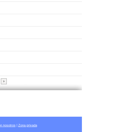
n nosotros
|
Zona privada