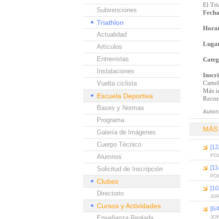
El Tri
Subvenciones
Fecha
Triathlon
Horar
Actualidad
Luga
Artículos
Entrevistas
Categ
Instalaciones
Inscr
Carte
Vuelta ciclista
Más i
Escuela Deportiva
Recor
Bases y Normas
Autor
Programa
MÁS
Galería de Imágenes
Cuerpo Técnico
[12
PO
Alumnos
[11
Solicitud de Inscripción
PO
Clubes
[10
Directorio
JO
Cursos y Actividades
[6/
Enseñanza Reglada
JO