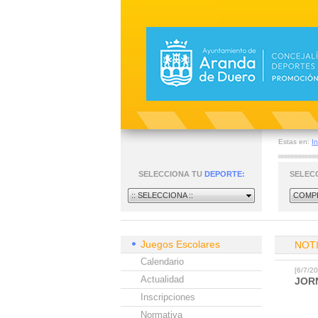
Estas en:
In
SELECCIONA TU
DEPORTE:
SELEC
:: SELECCIONA ::
COMPE
Juegos Escolares
NOT
Calendario
[6/7/
Actualidad
JOR
Inscripciones
Normativa