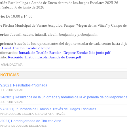
atlón Escolar llega a Aranda de Duero dentro de los Juegos Escolares 2025-26
:
Sábado, 6 de junio de 2026
io:
De 10:00 a 14:00
r:
Piscina Municipal de Verano Acapulco, Parque "Virgen de las Viñas" y Campo de
orías:
Juvenil, cadete, infantil, alevín, benjamín y prebenjamín.
ipciones:
A través de los representantes del deporte escolar de cada centro hasta el
j
l:
Cartel Triatlón Escolar 2026.pdf
nformación:
Jornada de Triatlón Escolar - Deporte Escolar 6 de junio.pdf
rido:
Recorrido Triatlon Escolar Aranda de Duero.pdf
:
ARANDACTIVA
 NOTICIAS
/2/2021] Resultados 4ª jornada
LIDEPORTIVIDAD
/24/2021] Resultados de la 3ª jornada y horarios de la 4ª jornada de polideportivid
LIDEPORTIVIDAD
/27/2021] 1ª Jornada de Campo a Través de Juegos Escolares
RNADA JUEGOS ESCOLARES CAMPO A TRAVÉS
4/2021] Horario jornada de Tiro con Arco
RNADAS DE JUEGOS ESCOLARES