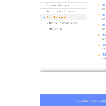
[5/
Cursos Monográficos
JO
Actividades Dirigidas
[5/
Instalaciones
JO
Guía de Instalaciones
[5/
Tour Virtual
JO
[5/
JO
[5/
JO
[5/
JO
© Copyright 2002 - Conce