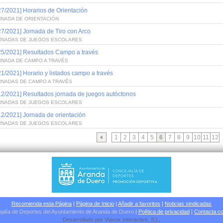
27/2021] Horarios de Orientación
RNADA DE ORIENTACIÓN
27/2021] Jornada de Tiro con Arco
RNADAS DE JUEGOS ESCOLARES
25/2021] Resultados Campo a través
RNADA DE CAMPO A TRAVÉS
21/2021] Horario y listados campo a través
RNADAS DE CAMPO A TRAVÉS
12/2021] Resultados jornada de juegos autóctonos
RNADAS DE JUEGOS ESCOLARES
12/2021] Jornada de orientación
RNADAS DE JUEGOS ESCOLARES
1
2
3
4
5
6
7
8
9
10
11
12
Recomienda esta Página
|
Página de Inicio
|
Añadir a favoritos
|
Noticias sindicadas
jalía de Deportes del Ayuntamiento de Aranda de Duero
|
Política de privacidad
|
Contacta co
Desarrollado por
Viavox Interactive
, S.L
.