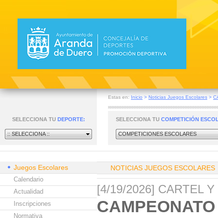
Estas en:
Inicio
>
Noticias Juegos Escolares
>
C
SELECCIONA TU
DEPORTE:
SELECCIONA TU
COMPETICIÓN ESCO
:: SELECCIONA ::
COMPETICIONES ESCOLARES
Juegos Escolares
NOTICIAS JUEGOS ESCOLARES
Calendario
[4/19/2026] CARTEL 
Actualidad
CAMPEONATO 
Inscripciones
Normativa