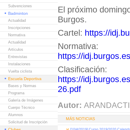
Subvenciones
El próximo domingo 
Badminton
Burgos.
Actualidad
Inscripciones
Cartel:
https://idj.
Normativa
Actualidad
Normativa:
Artículos
https://idj.burgos.
Entrevistas
Instalaciones
Clasificación:
Vuelta ciclista
https://idj.burgos.
Escuela Deportiva
Bases y Normas
26.pdf
Programa
Galería de Imágenes
Autor:
ARANDACTI
Cuerpo Técnico
Alumnos
MÁS NOTICIAS
Solicitud de Inscripción
Clubes
[10/4/2019] Curso 2019/2020 Calendar