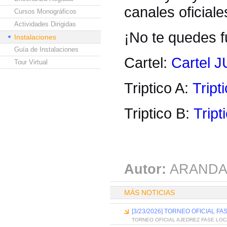
canales oficial
Cursos Monográficos
Actividades Dirigidas
¡No te quedes fu
Instalaciones
Guía de Instalaciones
Cartel:
Cartel
Tour Virtual
Triptico A:
Tript
Triptico B:
Tript
Autor:
ARANDA
MÁS NOTICIAS
[3/23/2026] TORNEO OFICIAL
TORNEO OFICIAL AJEDREZ FASE LO