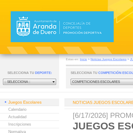
Estas en:
Inicio
>
Noticias Juegos Escolares
>
J
SELECCIONA TU
DEPORTE:
SELECCIONA TU
COMPETICIÓN ESCO
:: SELECCIONA ::
COMPETICIONES ESCOLARES
Juegos Escolares
NOTICIAS JUEGOS ESCOLAR
Calendario
[6/17/2026] PR
Actualidad
JUEGOS ES
Inscripciones
Normativa