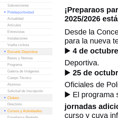
Subvenciones
¡Preparaos par
Polideportividad
2025/2026 est
Actualidad
Artículos
Desde la Concej
Entrevistas
Instalaciones
para la nueva 
Vuelta ciclista
▶️
4 de octubre
Escuela Deportiva
Bases y Normas
Deportiva.
Programa
▶️
25 de octubr
Galería de Imágenes
Cuerpo Técnico
Oficiales de Pol
Alumnos
Solicitud de Inscripción
▶️
El programa 
Clubes
jornadas adici
Directorio
Cursos y Actividades
curso y cuya in
Enseñanza Reglada