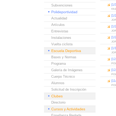
[1/
Subvenciones
FA
Polideportividad
[1/
Actualidad
JO
Artículos
[1/
Entrevistas
JO
[1/
Instalaciones
JO
Vuelta ciclista
[1/
Escuela Deportiva
JOR
Bases y Normas
[12
Programa
PO
Galería de Imágenes
[12
PO
Cuerpo Técnico
[11
Alumnos
PO
Solicitud de Inscripción
Clubes
Directorio
Cursos y Actividades
Enseñanza Reglada