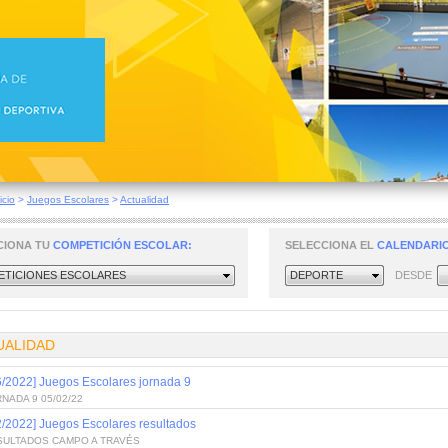
icio
>
Juegos Escolares
>
Actualidad
CIONA TU
COMPETICIÓN ESCOLAR:
SELECCIONA EL
CALENDARIO
TICIONES ESCOLARES
DEPORTE
DESDE
UALIDAD
6/2022] Juegos Escolares jornada 9
NADA 9 05/02/22
2/2022] Juegos Escolares resultados
SULTADOS CAMPO A TRAVÉS