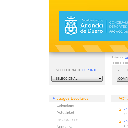
Estas en:
In
SELECCIONA TU
DEPORTE:
SELEC
:: SELECCIONA ::
COMPE
Juegos Escolares
ACT
Calendario
[2/
Actualidad
JOR
Inscripciones
[2/
RE
Normativa