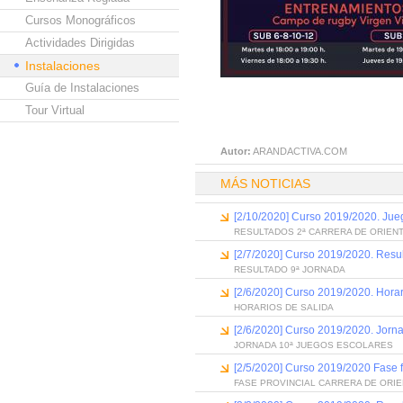
Cursos Monográficos
Actividades Dirigidas
Instalaciones
Guía de Instalaciones
Tour Virtual
Autor:
ARANDACTIVA.COM
MÁS NOTICIAS
[2/10/2020] Curso 2019/2020. Jue
RESULTADOS 2ª CARRERA DE ORIEN
[2/7/2020] Curso 2019/2020. Resu
RESULTADO 9ª JORNADA
[2/6/2020] Curso 2019/2020. Horar
HORARIOS DE SALIDA
[2/6/2020] Curso 2019/2020. Jorn
JORNADA 10ª JUEGOS ESCOLARES
[2/5/2020] Curso 2019/2020 Fase fi
FASE PROVINCIAL CARRERA DE ORI