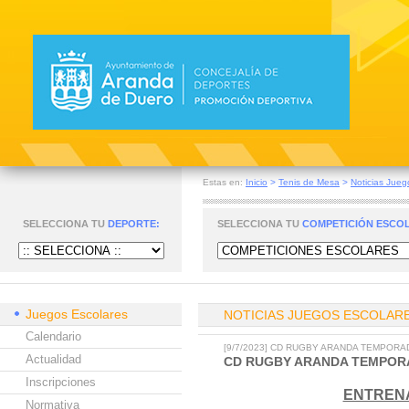
Estas en:
Inicio
>
Tenis de Mesa
>
Noticias Jueg
SELECCIONA TU
DEPORTE:
SELECCIONA TU
COMPETICIÓN ESCO
Juegos Escolares
NOTICIAS JUEGOS ESCOLAR
Calendario
[9/7/2023] CD RUGBY ARANDA TEMPORAD
Actualidad
CD RUGBY ARANDA TEMPORA
Inscripciones
ENTRENA
Normativa