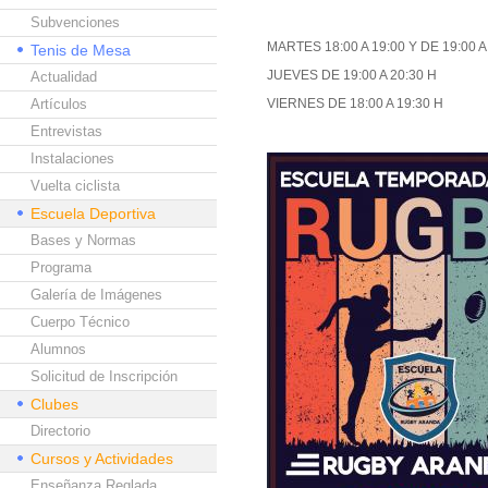
Subvenciones
MARTES 18:00 A 19:00 Y DE 19:00 A
Tenis de Mesa
JUEVES DE 19:00 A 20:30 H
Actualidad
Artículos
VIERNES DE 18:00 A 19:30 H
Entrevistas
Instalaciones
Vuelta ciclista
Escuela Deportiva
Bases y Normas
Programa
Galería de Imágenes
Cuerpo Técnico
Alumnos
Solicitud de Inscripción
Clubes
Directorio
Cursos y Actividades
Enseñanza Reglada