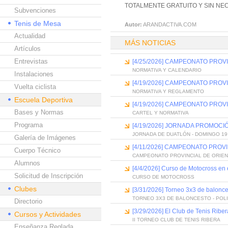
TOTALMENTE GRATUITO Y SIN NE
Subvenciones
Tenis de Mesa
Autor:
ARANDACTIVA.COM
Actualidad
MÁS NOTICIAS
Artículos
Entrevistas
[4/25/2026] CAMPEONATO PROV
NORMATIVA Y CALENDARIO
Instalaciones
[4/19/2026] CAMPEONATO PROV
Vuelta ciclista
NORMATIVA Y REGLAMENTO
Escuela Deportiva
[4/19/2026] CAMPEONATO PROV
Bases y Normas
CARTEL Y NORMATIVA
Programa
[4/19/2026] JORNADA PROMOC
JORNADA DE DUATLÓN - DOMINGO 19
Galería de Imágenes
[4/11/2026] CAMPEONATO PROV
Cuerpo Técnico
CAMPEONATO PROVINCIAL DE ORIEN
Alumnos
[4/4/2026] Curso de Motocross en el
Solicitud de Inscripción
CURSO DE MOTOCROSS
Clubes
[3/31/2026] Torneo 3x3 de balonce
TORNEO 3X3 DE BALONCESTO - POL
Directorio
[3/29/2026] El Club de Tenis Ribe
Cursos y Actividades
II TORNEO CLUB DE TENIS RIBERA
Enseñanza Reglada