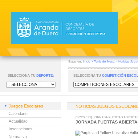
Estas en:
Inicio
>
Tenis de Mesa
>
Noticias Jueg
SELECCIONA TU
DEPORTE:
SELECCIONA TU
COMPETICIÓN ESCO
Juegos Escolares
NOTICIAS JUEGOS ESCOLAR
Calendario
[5/22/2023] JORNADA PUERTAS ABIERT
Actualidad
JORNADA PUERTAS ABIERTA
Inscripciones
Normativa