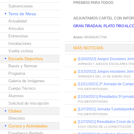
PREMIOS PARA TODOS
Subvenciones
Tenis de Mesa
ADJUNTAMOS CARTEL CON INFOR
Actualidad
GRAN TIRADA AL PLATO TIRO ALC
Artículos
Entrevistas
Autor:
ARANDACTIVA
Instalaciones
MÁS NOTICIAS
Vuelta ciclista
Escuela Deportiva
[1/20/2022] Juegos Escolares Jor
JORNADA 7 JUEGOS ESCOLARES PO
Bases y Normas
[1/15/2022] Juegos escolares Jor
Programa
JORNADA 6 DEL 15 DE ENERO 2022
Galería de Imágenes
[12/21/2021] 2ª Jornada de Campo
Cuerpo Técnico
POLIDEPORTIVIDAD
Alumnos
[12/16/2021] Resultados 5ª jornada 
POLIDEPORTIVIDAD
Solicitud de Inscripción
[12/7/2021] Jornada 5 polideportiv
Clubes
POLIDEPORTIVIDAD
Directorio
[12/7/2021] Resultados Cross de l
Cursos y Actividades
XXXV CROSS DE LA CONSTITUCIÓN
Enseñanza Reglada