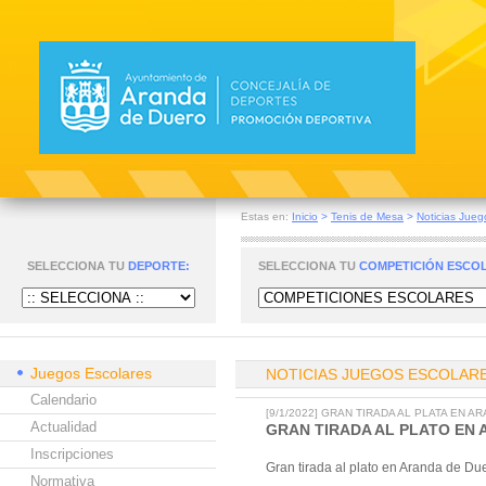
Estas en:
Inicio
>
Tenis de Mesa
>
Noticias Jueg
SELECCIONA TU
DEPORTE:
SELECCIONA TU
COMPETICIÓN ESCO
Juegos Escolares
NOTICIAS JUEGOS ESCOLAR
Calendario
[9/1/2022] GRAN TIRADA AL PLATA EN A
Actualidad
GRAN TIRADA AL PLATO EN 
Inscripciones
Gran tirada al plato en Aranda de Du
Normativa