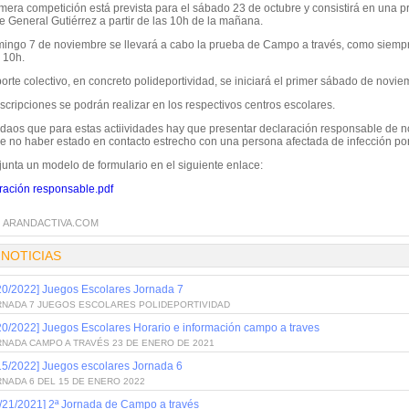
mera competición está prevista para el sábado 23 de octubre y consistirá en una p
e General Gutiérrez a partir de las 10h de la mañana.
mingo 7 de noviembre se llevará a cabo la prueba de Campo a través, como siempre
 10h.
orte colectivo, en concreto polideportividad, se iniciará el primer sábado de novi
scripciones se podrán realizar en los respectivos centros escolares.
daos que para estas actiividades hay que presentar declaración responsable de n
de no haber estado en contacto estrecho con una persona afectada de infección p
junta un modelo de formulario en el siguiente enlace:
ración responsable.pdf
:
ARANDACTIVA.COM
 NOTICIAS
20/2022] Juegos Escolares Jornada 7
RNADA 7 JUEGOS ESCOLARES POLIDEPORTIVIDAD
20/2022] Juegos Escolares Horario e información campo a traves
RNADA CAMPO A TRAVÉS 23 DE ENERO DE 2021
15/2022] Juegos escolares Jornada 6
NADA 6 DEL 15 DE ENERO 2022
/21/2021] 2ª Jornada de Campo a través