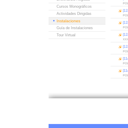
PO
Cursos Monográficos
[12
Actividades Dirigidas
PO
Instalaciones
[12
Guía de Instalaciones
PO
[12
Tour Virtual
XX
[12
PO
[11
PO
[11
PO