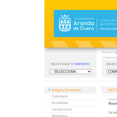
Estas en:
In
SELECCIONA TU
DEPORTE:
SELEC
Juegos Escolares
NOT
Calendario
[10/4
Actualidad
Rean
Inscripciones
Ya es
Normativa