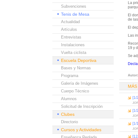
La pri
Subvenciones
parqu
Tenis de Mesa
El do
de las
Actualidad
El dep
Artículos
Las in
Entrevistas
Recor
Instalaciones
19 y 
Vuelta ciclista
Se ad
Escuela Deportiva
Decla
Bases y Normas
Programa
Autor
Galería de Imágenes
MÁS
Cuerpo Técnico
[1/
Alumnos
JO
Solicitud de Inscripción
[1/
Clubes
JO
Directorio
[1/
JOR
Cursos y Actividades
[12
Enseñanza Reglada