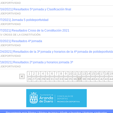
LIDEPORTIVIDAD
/16/2021] Resultados 5ª jornada y Clasificación final
LIDEPORTIVIDAD
/7/2021] Jornada 5 polideportividad
LIDEPORTIVIDAD
/7/2021] Resultados Cross de la Constitución 2021
XV CROSS DE LA CONSTITUCIÓN
/2/2021] Resultados 4ª jornada
LIDEPORTIVIDAD
/24/2021] Resultados de la 3ª jornada y horarios de la 4ª jornada de polideportivid
LIDEPORTIVIDAD
/18/2021] Resultados 2ª jornada y horarios jornada 3ª
LIDEPORTIVIDAD
1
2
3
4
5
6
7
8
9
10
11
12
13
14
15
16
17
18
19
26
27
28
29
30
31
32
33
34
35
36
37
38
39
40
41
42
43
44
Recomienda esta Página
|
Página de Inicio
|
Añadir a favoritos
|
Noticias sindicadas