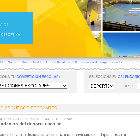
icio
>
Tenis de Mesa
>
Noticias Juegos Escolares
>
Reanudación del deporte escolar
CIONA TU
COMPETICIÓN ESCOLAR:
SELECCIONA EL
CALENDARIO
DESDE
ICIAS JUEGOS ESCOLARES
/2021] INICIO DEL DEPORTE ESCOLAR 2021.2022
udación del deporte escolar
tamos de vuelta dispuestos a comenzar un nuevo curso de deporte escolar.