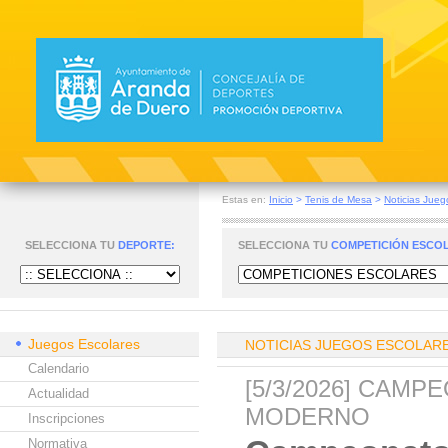
Estas en:
Inicio
>
Tenis de Mesa
>
Noticias Jueg
SELECCIONA TU
DEPORTE:
SELECCIONA TU
COMPETICIÓN ESCO
Juegos Escolares
NOTICIAS JUEGOS ESCOLAR
Calendario
[5/3/2026] CAM
Actualidad
MODERNO
Inscripciones
Normativa