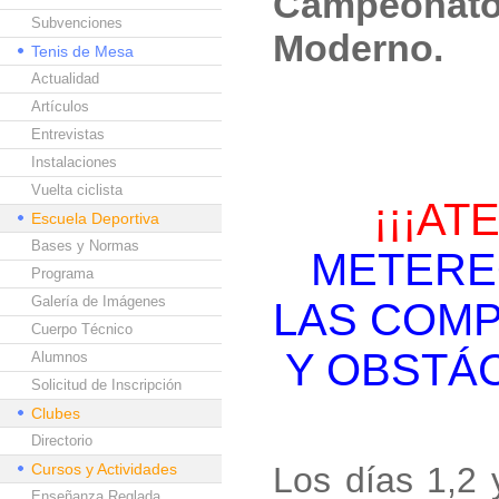
Campeonato 
Subvenciones
Moderno.
Tenis de Mesa
Actualidad
Artículos
Entrevistas
Instalaciones
Vuelta ciclista
¡¡¡AT
Escuela Deportiva
Bases y Normas
METERE
Programa
Galería de Imágenes
LAS COMP
Cuerpo Técnico
Y OBSTÁC
Alumnos
Solicitud de Inscripción
Clubes
Directorio
Cursos y Actividades
Los días 1,2
Enseñanza Reglada