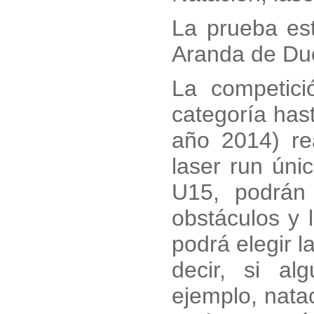
La prueba est
Aranda de Due
La competici
categoría hast
año 2014) re
laser run úni
U15, podrán 
obstáculos y 
podrá elegir l
decir, si a
ejemplo, natac