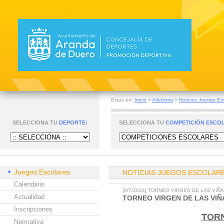
Estas en:
Inicio
>
Atletismo
>
Noticias Juegos Es
SELECCIONA TU
DEPORTE:
SELECCIONA TU
COMPETICIÓN ESCO
Juegos Escolares
NOTICIAS JUEGOS ESCOLAR
Calendario
[9/7/2024] TORNEO VIRGEN DE LAS VIÑ
Actualidad
TORNEO VIRGEN DE LAS VIÑ
Inscripciones
TORN
Normativa