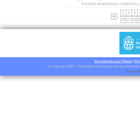
PISCINAS MUNICIPALES CUBIERTAS
1
2
3
26
27
28
Recomienda esta Página
|
Pág
© Copyright 2002 - Concejalía de Deportes del Ayuntamient
Desarrol