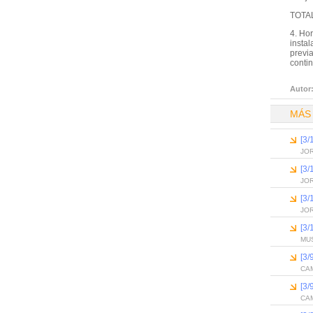
TOTAL
4. Ho
instal
previa
contin
Autor
MÁS
[3
JO
[3
JO
[3
JO
[3
MU
[3
CA
[3
CA