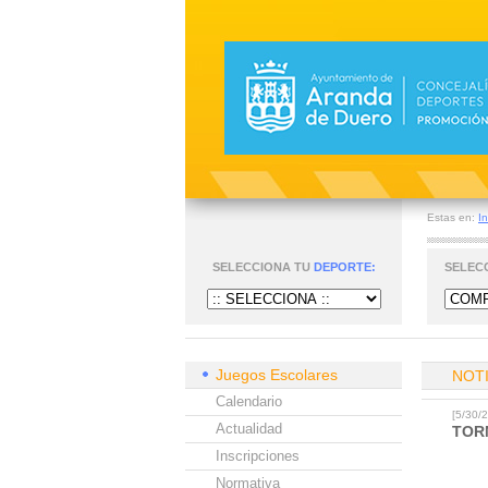
Estas en:
In
SELECCIONA TU
DEPORTE:
SELEC
Juegos Escolares
NOT
Calendario
[5/30
Actualidad
TOR
Inscripciones
Normativa