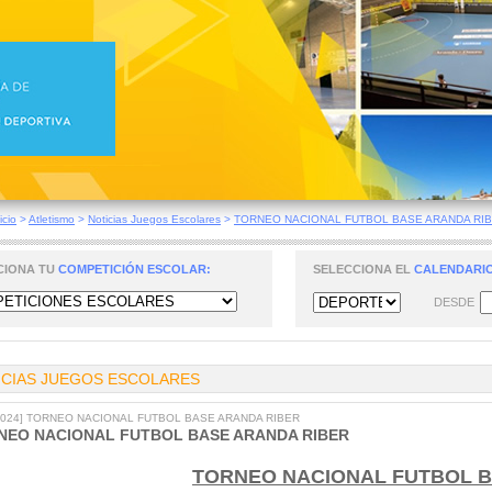
icio
>
Atletismo
>
Noticias Juegos Escolares
>
TORNEO NACIONAL FUTBOL BASE ARANDA RI
CIONA TU
COMPETICIÓN ESCOLAR:
SELECCIONA EL
CALENDARIO
DESDE
ICIAS JUEGOS ESCOLARES
/2024] TORNEO NACIONAL FUTBOL BASE ARANDA RIBER
NEO NACIONAL FUTBOL BASE ARANDA RIBER
TORNEO NACIONAL FUTBOL 