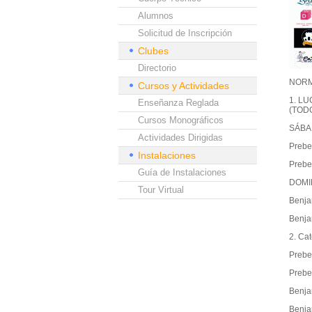
Alumnos
Solicitud de Inscripción
Clubes
Directorio
NORM
Cursos y Actividades
1. LU
Enseñanza Reglada
(TODO
Cursos Monográficos
SÁBAD
Actividades Dirigidas
Prebe
Instalaciones
Prebe
Guía de Instalaciones
DOMIN
Tour Virtual
Benja
Benja
2. Cat
Prebe
Prebe
Benja
Benja