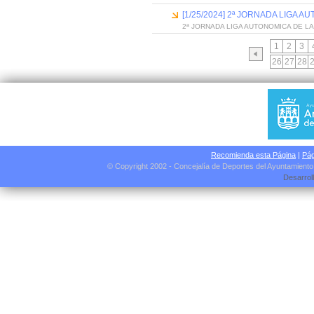
[1/25/2024] 2ª JORNADA LIGA 
2ª JORNADA LIGA AUTONOMICA DE L
1
2
3
26
27
28
Recomienda esta Página
|
Pág
© Copyright 2002 - Concejalía de Deportes del Ayuntamient
Desarrol