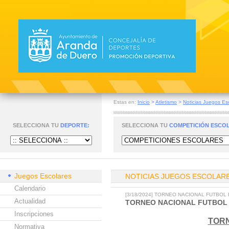
Estas en:
Inicio
>
Atletismo
>
Noticias Juegos Es
SELECCIONA TU
DEPORTE:
SELECCIONA TU
COMPETICIÓN ESCO
Juegos Escolares
NOTICIAS JUEGOS ESCOLAR
Calendario
[3/18/2024] TORNEO NACIONAL FUTBOL
Actualidad
TORNEO NACIONAL FUTBOL 
Inscripciones
TORN
Normativa