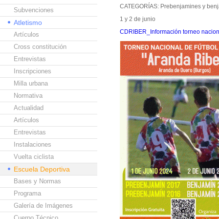
CATEGORÍAS: Prebenjamines y ben
Subvenciones
1 y 2 de junio
Atletismo
CDRIBER_Información torneo naciona
Artículos
Cross constitución
Entrevistas
Inscripciones
Milla urbana
Normativa
Actualidad
Artículos
Entrevistas
Instalaciones
Vuelta ciclista
Escuela Deportiva
Bases y Normas
Programa
Galería de Imágenes
Cuerpo Técnico