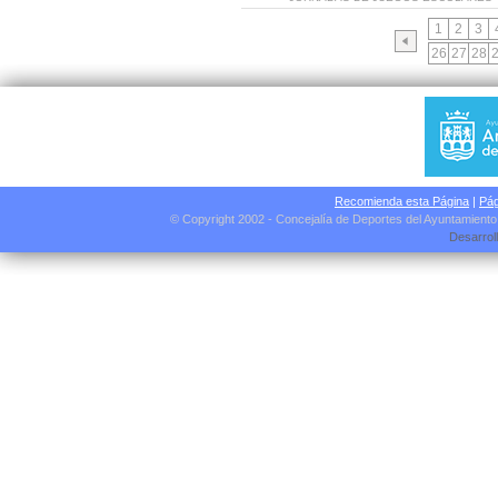
1
2
3
26
27
28
Recomienda esta Página
|
Pág
© Copyright 2002 - Concejalía de Deportes del Ayuntamient
Desarrol