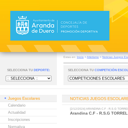
Estas en:
Inicio
>
Atletismo
>
Noticias Juegos Es
SELECCIONA TU
DEPORTE:
SELECCIONA TU
COMPETICIÓN ESCO
Juegos Escolares
NOTICIAS JUEGOS ESCOLAR
Calendario
[2/12/2024] ARANDINA C.F - R.S.G TOR
Actualidad
Arandina C.F - R.S.G TORR
Inscripciones
Normativa