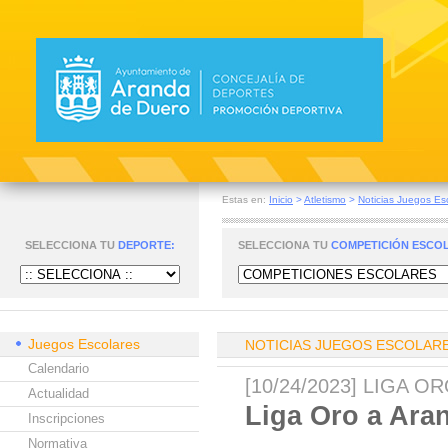
Estas en:
Inicio
>
Atletismo
>
Noticias Juegos Es
SELECCIONA TU
DEPORTE:
SELECCIONA TU
COMPETICIÓN ESCO
Juegos Escolares
NOTICIAS JUEGOS ESCOLAR
Calendario
[10/24/2023] LIGA 
Actualidad
Liga Oro a Ar
Inscripciones
Normativa