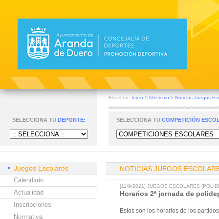
Estas en:
Inicio
>
Atletismo
>
Noticias Juegos Es
SELECCIONA TU
DEPORTE:
SELECCIONA TU
COMPETICIÓN ESCO
Juegos Escolares
NOTICIAS JUEGOS ESCOLAR
Calendario
[11/9/2021] JUEGOS ESCOLARES (POLI
Actualidad
Horarios 2ª jornada de polide
Inscripciones
Estos son los horarios de los partid
Normativa