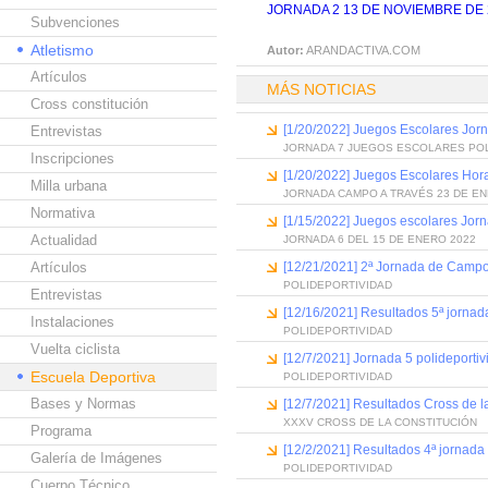
JORNADA 2 13 DE NOVIEMBRE DE 2
Subvenciones
Atletismo
Autor:
ARANDACTIVA.COM
Artículos
MÁS NOTICIAS
Cross constitución
[1/20/2022] Juegos Escolares Jor
Entrevistas
JORNADA 7 JUEGOS ESCOLARES PO
Inscripciones
[1/20/2022] Juegos Escolares Hora
Milla urbana
JORNADA CAMPO A TRAVÉS 23 DE EN
Normativa
[1/15/2022] Juegos escolares Jor
Actualidad
JORNADA 6 DEL 15 DE ENERO 2022
Artículos
[12/21/2021] 2ª Jornada de Campo
POLIDEPORTIVIDAD
Entrevistas
[12/16/2021] Resultados 5ª jornada 
Instalaciones
POLIDEPORTIVIDAD
Vuelta ciclista
[12/7/2021] Jornada 5 polideportiv
Escuela Deportiva
POLIDEPORTIVIDAD
Bases y Normas
[12/7/2021] Resultados Cross de l
XXXV CROSS DE LA CONSTITUCIÓN
Programa
[12/2/2021] Resultados 4ª jornada
Galería de Imágenes
POLIDEPORTIVIDAD
Cuerpo Técnico