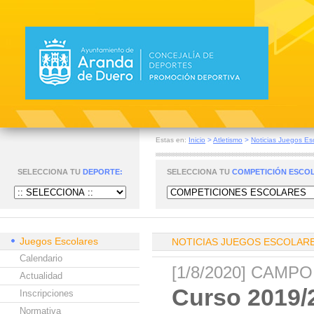
Estas en:
Inicio
>
Atletismo
>
Noticias Juegos Es
SELECCIONA TU
DEPORTE:
SELECCIONA TU
COMPETICIÓN ESCO
Juegos Escolares
NOTICIAS JUEGOS ESCOLAR
Calendario
[1/8/2020] CAMP
Actualidad
Curso 2019/2
Inscripciones
Normativa