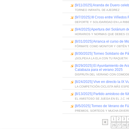
[9/11/2025] Aranda de Duero celebr
TORNEO INFANTIL DE AJEDREZ
[9/7/2025] III Cross entre Viñedos
DEPORTE Y SOLIDARIDAD EN LA RIB
[9/4/2025] Apertura del Solárium 
HORARIOS Y NORMAS QUE DEBES 
[8/31/2025] Arranca el curso de Mo
FÓRMATE COMO MONITOR Y OBTÉN 
[8/30/2025] Torneo Solidario de Pá
¡GOLPEA A LA ELA CON TU RAQUETA!
[8/29/2025] El Ayuntamiento de Ar
Calabaza para el verano 2025
DISFRUTA DEL VERANO CON COMOD
[8/24/2025] Vive en directo la IX V
LA COMPETICIÓN CICLISTA MÁS ESP
[8/13/2025] Partido amistoso de f
EL AMISTOSO SE JUEGA EN EL J.C. 
[8/5/2025] Torneo de Verano de Fút
PREMIOS, SORTEOS Y MUCHA DIVER
1
2
3
26
27
28