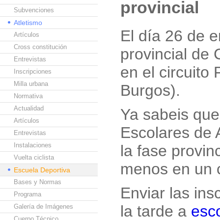
provincial
Subvenciones
Atletismo
El día 26 de e
Artículos
Cross constitución
provincial de
Entrevistas
en el circuito
Inscripciones
Milla urbana
Burgos).
Normativa
Actualidad
Ya sabeis que
Artículos
Escolares de 
Entrevistas
Instalaciones
la fase provin
Vuelta ciclista
menos en un c
Escuela Deportiva
Bases y Normas
Enviar las ins
Programa
la tarde a
esc
Galería de Imágenes
Cuerpo Técnico