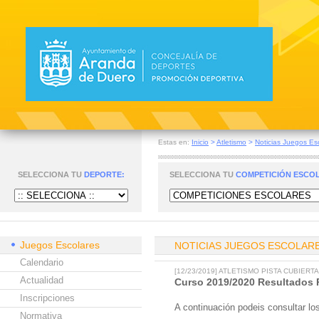
Estas en:
Inicio
>
Atletismo
>
Noticias Juegos Es
SELECCIONA TU
DEPORTE:
SELECCIONA TU
COMPETICIÓN ESCO
Juegos Escolares
NOTICIAS JUEGOS ESCOLAR
Calendario
[12/23/2019] ATLETISMO PISTA CUBIERTA
Actualidad
Curso 2019/2020 Resultados P
Inscripciones
A continuación podeis consultar los
Normativa