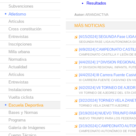
Resultados
Subvenciones
Atletismo
Autor:
ARANDACTIVA
Artículos
MÁS NOTICIAS
Cross constitución
Entrevistas
[4/15/2024] SEGUNDA Fase LIG
SEGUNDA FASE LIGA AUTONOMICA GI
Inscripciones
[4/9/2024] CAMPEONATO CASTI
Milla urbana
CAMPEONATO CASTILLA Y LEÓN DE
Normativa
[4/4/2024] 1ª DIVISION REGION
Actualidad
1ª DIVISION REGIONAL INFANTIL FU
Artículos
[4/4/2024] III Carrera Fuente Casi
III CARRERA FUENTE CASIVINO EN 
Entrevistas
[4/2/2024] VII TORNEO DE AJED
Instalaciones
VII TORNEO DE AJEDREZ DEL STA CA
Vuelta ciclista
[3/22/2024] TORNEO VELA ZANE
Escuela Deportiva
TORNEO VELA ZANETTI AJEDREZ
Bases y Normas
[3/19/2024] NUEVO TRIUNFO 
NUEVO TRIUNFO PARA LOS FEDERA
Programa
[3/19/2024] CAMPEONATO AUTO
Galería de Imágenes
CAMPEONATO AUTONÓMICO DE FOND
Cuerpo Técnico