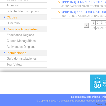
[3/19/2024] JORNADA ESCOLAR 
Alumnos
JORNADA ESCOLAR ATLETISMO EN PI
Solicitud de Inscripción
[3/18/2024] XXX TORNEO AJED
XXX TORNEO AJEDREZ FERNAN GON
Clubes
1
2
3
Directorio
26
27
28
Cursos y Actividades
Enseñanza Reglada
Cursos Monográficos
Actividades Dirigidas
Instalaciones
Guía de Instalaciones
Tour Virtual
Recomienda esta Página
|
Pág
© Copyright 2002 - Concejalía de Deportes del Ayuntamient
Desarrol