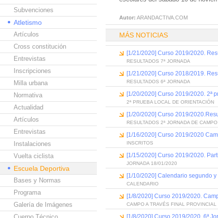
Subvenciones
Autor:
ARANDACTIVA.COM
Atletismo
Artículos
MÁS NOTICIAS
Cross constitución
[1/21/2020] Curso 2019/2020. Res
Entrevistas
RESULTADOS 7ª JORNADA
Inscripciones
[1/21/2020] Curso 2018/2019. Res
RESULTADOS 6ª JORNADA
Milla urbana
[1/20/2020] Curso 2019/2020. 2ª p
Normativa
2ª PRUEBA LOCAL DE ORIENTACIÓN
Actualidad
[1/20/2020] Curso 2019/2020.Resu
Artículos
RESULTADOS 2ª JORNADA DE CAMPO
Entrevistas
[1/16/2020] Curso 2019/2020 Cam
Instalaciones
INSCRITOS
[1/15/2020] Curso 2019/2020. Part
Vuelta ciclista
JORNADA 18/01/2020
Escuela Deportiva
[1/10/2020] Calendario segundo y 
Bases y Normas
CALENDARIO
Programa
[1/8/2020] Curso 2019/2020. Campo
Galería de Imágenes
CAMPO A TRAVÉS FINAL PROVINCIAL
Cuerpo Técnico
[1/8/2020] Curso 2019/2020. 6ª J