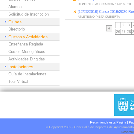
DEPORTES ASOCIACIÓN 11/01/2020
Alumnos
[12/23/2019] Curso 2019/2020 Resu
Solicitud de Inscripción
ATLETISMO PISTA CUBIERTA
Clubes
1
2
3
Directorio
26
27
28
Cursos y Actividades
Enseñanza Reglada
Cursos Monográficos
Actividades Dirigidas
Instalaciones
Guía de Instalaciones
Tour Virtual
Recomienda esta Página
|
Pág
© Copyright 2002 - Concejalía de Deportes del Ayuntamient
Desarrol