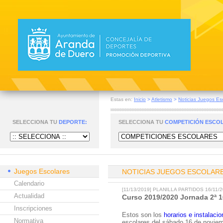
Estas en:
Inicio
>
Atletismo
>
Noticias Juegos Es
SELECCIONA TU
DEPORTE:
SELECCIONA TU
COMPETICIÓN ESCO
Juegos Escolares
NOTICIAS JUEGOS ESCOLAR
Calendario
[11/13/2019] PLANILLA PARTIDOS 16/11/
Actualidad
Curso 2019/2020 Jornada 2ª 1
Inscripciones
Estos son los
horarios e instalaci
Normativa
escolares del sábado 16 de novie