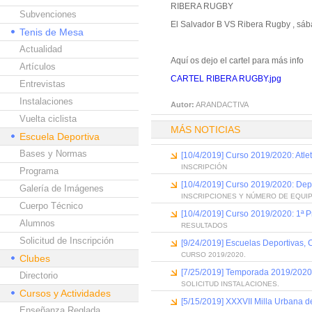
RIBERA RUGBY
Subvenciones
El Salvador B VS Ribera Rugby , sáb
Tenis de Mesa
Actualidad
Aquí os dejo el cartel para más info
Artículos
CARTEL RIBERA RUGBY.jpg
Entrevistas
Instalaciones
Autor:
ARANDACTIVA
Vuelta ciclista
MÁS NOTICIAS
Escuela Deportiva
Bases y Normas
[10/4/2019] Curso 2019/2020: Atle
INSCRIPCIÓN
Programa
[10/4/2019] Curso 2019/2020: Dep
Galería de Imágenes
INSCRIPCIONES Y NÚMERO DE EQUI
Cuerpo Técnico
[10/4/2019] Curso 2019/2020: 1ª P
Alumnos
RESULTADOS
Solicitud de Inscripción
[9/24/2019] Escuelas Deportivas,
CURSO 2019/2020.
Clubes
[7/25/2019] Temporada 2019/2020: 
Directorio
SOLICITUD INSTALACIONES.
Cursos y Actividades
[5/15/2019] XXXVII Milla Urbana 
Enseñanza Reglada