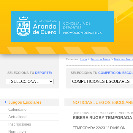
Estas en:
Inicio
>
Tenis de Mesa
>
Noticias Jueg
SELECCIONA TU
DEPORTE:
SELECCIONA TU
COMPETICIÓN ESCO
Juegos Escolares
NOTICIAS JUEGOS ESCOLAR
Calendario
[10/19/2022] RIBERA RUGBY TEMPORADA 
Actualidad
RIBERA RUGBY TEMPORADA 22
Inscripciones
TEMPORADA 22/23 1ª DIVISIÓN
Normativa